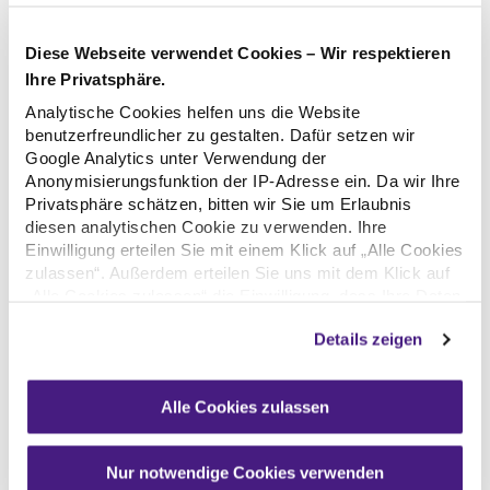
Diese Webseite verwendet Cookies – Wir respektieren
Ihre Privatsphäre.
Weitere
Analytische Cookies helfen uns die Website
Ausbildungsberufe
benutzerfreundlicher zu gestalten. Dafür setzen wir
Google Analytics unter Verwendung der
Anonymisierungsfunktion der IP-Adresse ein. Da wir Ihre
Kauffrau/-mann für
Privatsphäre schätzen, bitten wir Sie um Erlaubnis
diesen analytischen Cookie zu verwenden. Ihre
Dialog­marketing
Einwilligung erteilen Sie mit einem Klick auf „Alle Cookies
zulassen“. Außerdem erteilen Sie uns mit dem Klick auf
„Alle Cookies zulassen“ die Einwilligung, dass Ihre Daten
außerhalb der Europäischen Union (EU), namentlich in
Details zeigen
den USA sowie in Drittländern verarbeitet werden und
dies zu einer erschwerten Durchsetzung Ihrer
Kauffrau/-mann für
Betroffenenrechte führen kann. Umfassende
Alle Cookies zulassen
Informationen finden Sie in unserer
Büromanagement
Datenschutzerklärung. Sie können Ihre Einwilligung
jederzeit widerrufen. Wenn Sie das nicht möchten,
Nur notwendige Cookies verwenden
klicken Sie auf „Nur notwendige Cookies verwenden“.