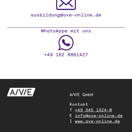
ausbildung@ave-online.de
WhatsAppe mit uns
+49 162 8861427
A/V/E GmbH
Kontakt
T
+49 345 1324-0
E
info@ave-online.de
I
www.ave-online.de