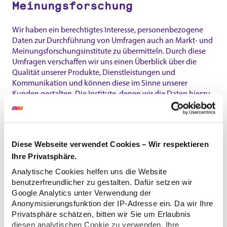
Meinungsforschung
Wir haben ein berechtigtes Interesse, personenbezogene
Daten zur Durchführung von Umfragen auch an Markt- und
Meinungsforschungsinstitute zu übermitteln. Durch diese
Umfragen verschaffen wir uns einen Überblick über die
Qualität unserer Produkte, Dienstleistungen und
Kommunikation und können diese im Sinne unserer
Kunden gestalten. Die Institute, denen wir die Daten hierzu
zur Verfügung stellen, werden von uns als
Auftragsverarbeiter nach den geltenden
datenschutzrechtlichen Bestimmungen vertraglich
gebunden.
Diese Webseite verwendet Cookies – Wir respektieren
Erfolgt die Markt- und Meinungsforschung auf einem
Ihre Privatsphäre.
anderen als auf dem Postweg, wird diese nur durchgeführt,
Analytische Cookies helfen uns die Website
wenn Sie uns hierzu Ihre gesonderte Einwilligung erteilt
benutzerfreundlicher zu gestalten. Dafür setzen wir
haben oder wir uns auf eine gesetzliche Rechtsgrundlage
Google Analytics unter Verwendung der
berufen können.
Anonymisierungsfunktion der IP-Adresse ein. Da wir Ihre
Privatsphäre schätzen, bitten wir Sie um Erlaubnis
3.7 Umgang mit Kontaktdaten
diesen analytischen Cookie zu verwenden. Ihre