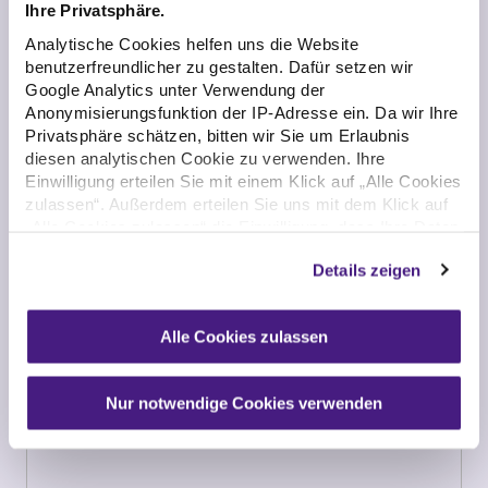
Ihre Privatsphäre.
Analytische Cookies helfen uns die Website
benutzerfreundlicher zu gestalten. Dafür setzen wir
Google Analytics unter Verwendung der
Anonymisierungsfunktion der IP-Adresse ein. Da wir Ihre
Privatsphäre schätzen, bitten wir Sie um Erlaubnis
diesen analytischen Cookie zu verwenden. Ihre
Einwilligung erteilen Sie mit einem Klick auf „Alle Cookies
zulassen“. Außerdem erteilen Sie uns mit dem Klick auf
„Alle Cookies zulassen“ die Einwilligung, dass Ihre Daten
außerhalb der Europäischen Union (EU), namentlich in
Details zeigen
den USA sowie in Drittländern verarbeitet werden und
dies zu einer erschwerten Durchsetzung Ihrer
Betroffenenrechte führen kann. Umfassende
Alle Cookies zulassen
Informationen finden Sie in unserer
Datenschutzerklärung. Sie können Ihre Einwilligung
jederzeit widerrufen. Wenn Sie das nicht möchten,
Nur notwendige Cookies verwenden
klicken Sie auf „Nur notwendige Cookies verwenden“.
Diese sind für die uneingeschränkte Nutzung unserer
Webseite erforderlich.