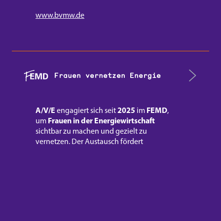
www.bvmw.de
Frauen vernetzen Energie
A/V/E
2025
FEMD
engagiert sich seit
im
,
Frauen in der Energiewirtschaft
um
sichtbar zu machen und gezielt zu
vernetzen. Der Austausch fördert
Perspektivenvielfalt, stärkt Karrieren und
bringt neue Impulse in die Branche –
praxisnah, offen und mit klarem Blick nach
vorn.
www.bemd.de/femd