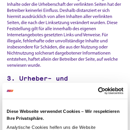
Inhalte oder die Urheberschaft der verlinkten Seiten hat der
Betreiber keinerlei Einfluss. Deshalb distanziert er sich
hiermit ausdrücklich von allen Inhalten aller verlinkten
Seiten, die nach der Linksetzung verändert wurden. Diese
Feststellung gilt für alle innerhalb des eigenen
Internetangebotes gesetzten Links und Verweise. Für
illegale, fehlerhafte oder unvollständige Inhalte und
insbesondere für Schäden, die aus der Nutzung oder
Nichtnutzung solcherart dargebotener Informationen
entstehen, haftet allein der Betreiber der Seite, auf welche
verwiesen wurde.
3. Urheber- und
Kennzeichenrecht
Der Betreiber ist bestrebt, in allen Publikationen die
Urheberrechte der verwendeten Grafiken und Texte zu
Diese Webseite verwendet Cookies – Wir respektieren
beachten, von ihm selbst erstellte Grafiken und Texte zu
Ihre Privatsphäre.
nutzen oder auf lizenzfreie Grafiken und Texte
zurückzugreifen. Alle innerhalb des Internetangebotes
Analytische Cookies helfen uns die Website