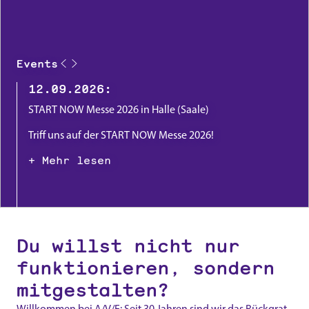
Events
9.2026
:
:
23.12.2024
OW Messe 2026 in Halle (Saale)
KI
Effizienz
ns auf der START NOW Messe 2026!
A/V/E auf der E-worl
+ Mehr lesen
r lesen
Du willst nicht nur
funktionieren, sondern
mitgestalten?
Willkommen bei A/V/E: Seit 30 Jahren sind wir das Rückgrat