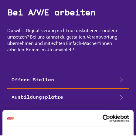
Bei A/V/E arbeiten
Du willst Digitalisierung nicht nur diskutieren, sondern
umsetzen? Bei uns kannst du gestalten, Verantwortung
übernehmen und mit echten Einfach-Macher*innen
arbeiten. Komm ins #teamviolett!
Offene Stellen
Servicefachkraft – Abrechnung,
Ausbildungsplätze
Forderungsmanagement und Marktkommunikation
(m/w/d)
Kauffrau/-mann für Dialog­marketing
Initiativbewerbung
Servicefachkraft (m/w/d) – Kundenservice /
Kauffrau/-mann für Büromanagement
Kundenkontaktmanagement
Keine passende Stelle gefunden?