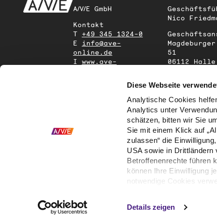
A/V/E GmbH
Geschäftsfü
Nico Friedm
Kontakt
T
+49 345 1324-0
Geschäftsan
E
info@ave-
Magdeburger
online.de
51
I
www.ave-
06112 Halle
online.de
(Saale)
Deutschland
Diese Webseite verwendet
Analytische Cookies helfen
Analytics unter Verwendun
schätzen, bitten wir Sie u
Sie mit einem Klick auf „A
zulassen“ die Einwilligun
USA sowie in Drittländern
Betroffenenrechte führen 
können Ihre Einwilligung j
notwendige Cookies verwe
erforderlich.
Details zeigen
Hier zur
Datenschutzerkl