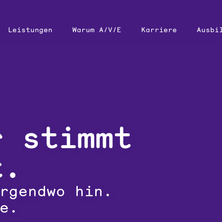
Leistungen
Warum A/‌V/‌E
Karriere
Ausbi
r stimmt
t.
rgendwo hin.
e.