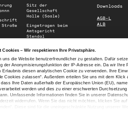
hrung
Sitz der
Downloads
annn
Gesellschaft
Halle (Saale)
AGB-L
schrift
ALB
 Straße
Eingetragen beim
Amtsgericht
Stendal
Handelsregister-
Nr.
 Cookies – Wir respektieren Ihre Privatsphäre.
HRB 207670
 uns die Website benutzerfreundlicher zu gestalten. Dafür setz
g der Anonymisierungsfunktion der IP-Adresse ein. Da wir Ihre 
m Erlaubnis diesen analytischen Cookie zu verwenden. Ihre Einwil
lle Cookies zulassen“. Außerdem erteilen Sie uns mit dem Klick 
g, dass Ihre Daten außerhalb der Europäischen Union (EU), namen
 verarbeitet werden und dies zu einer erschwerten Durchsetzung 
kann. Umfassende Informationen finden Sie in unserer Datenschu
ederzeit widerrufen. Wenn Sie das nicht möchten, klicken Sie auf
nden“. Diese sind für die uneingeschränkte Nutzung unserer We
ärung
und zum
Impressum