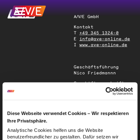
A/V/E GmbH
Kontakt
T
+49 345 1324-0
E
info@ave-online.de
I
www.ave-online.de
Geschäftsführung
Nico Friedmannn
Geschäftsanschrift
Magdeburger Straße
51
06112 Halle (Saale)
Deutschland
Diese Webseite verwendet Cookies – Wir respektieren
Ihre Privatsphäre.
Sitz der
Analytische Cookies helfen uns die Website
Gesellschaft
benutzerfreundlicher zu gestalten. Dafür setzen wir