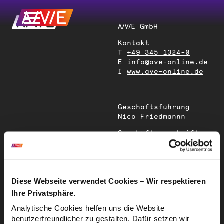
A/V/E GmbH
Kontakt
T
+49 345 1324-0
E
info@ave-online.de
I
www.ave-online.de
Geschäftsführung
Nico Friedmannn
Geschäftsanschrift
Magdeburger Straße
51
06112 Halle (Saale)
Deutschland
Diese Webseite verwendet Cookies – Wir respektieren
Ihre Privatsphäre.
Sitz der
Analytische Cookies helfen uns die Website
Gesellschaft
benutzerfreundlicher zu gestalten. Dafür setzen wir