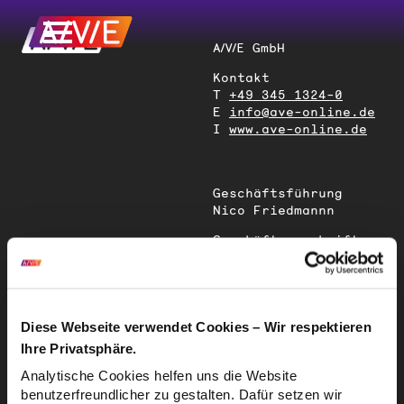
A/V/E GmbH
Kontakt
T
+49 345 1324-0
E
info@ave-online.de
I
www.ave-online.de
Geschäftsführung
Nico Friedmannn
Geschäftsanschrift
Magdeburger Straße
51
06112 Halle (Saale)
Deutschland
Diese Webseite verwendet Cookies – Wir respektieren
Ihre Privatsphäre.
Sitz der
Analytische Cookies helfen uns die Website
Gesellschaft
benutzerfreundlicher zu gestalten. Dafür setzen wir