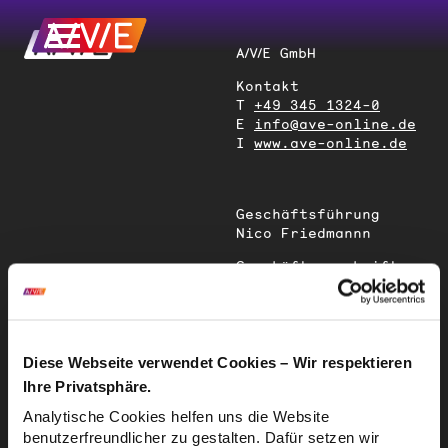
A/V/E GmbH
Kontakt
T
+49 345 1324-0
E
info@ave-online.de
I
www.ave-online.de
Geschäftsführung
Nico Friedmannn
Geschäftsanschrift
Magdeburger Straße
51
06112 Halle (Saale)
Deutschland
Diese Webseite verwendet Cookies – Wir respektieren
Ihre Privatsphäre.
Sitz der
Analytische Cookies helfen uns die Website
Gesellschaft
benutzerfreundlicher zu gestalten. Dafür setzen wir