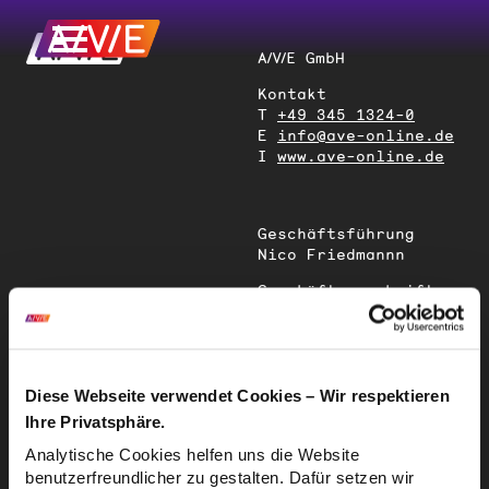
A/V/E GmbH
Kontakt
T
+49 345 1324-0
E
info@ave-online.de
I
www.ave-online.de
Geschäftsführung
Nico Friedmannn
Geschäftsanschrift
Magdeburger Straße
51
06112 Halle (Saale)
Deutschland
Diese Webseite verwendet Cookies – Wir respektieren
Ihre Privatsphäre.
Sitz der
Analytische Cookies helfen uns die Website
Gesellschaft
benutzerfreundlicher zu gestalten. Dafür setzen wir