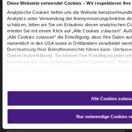
Diese Webseite verwendet Cookies – Wir respektieren Ihre 
Analytische Cookies helfen uns die Website benutzerfreundli
Downloads
Analytics unter Verwendung der Anonymisierungsfunktion der
schätzen, bitten wir Sie um Erlaubnis diesen analytischen C
AGB-L
erteilen Sie mit einem Klick auf „Alle Cookies zulassen“. Au
ALB
„Alle Cookies zulassen“ die Einwilligung, dass Ihre Daten a
namentlich in den USA sowie in Drittländern verarbeitet wer
Durchsetzung Ihrer Betroffenenrechte führen kann. Umfassen
Datenschutzerklärung. Sie können Ihre Einwilligung jederzei
klicken Sie auf „Nur notwendige Cookies verwenden“. Diese 
unserer Webseite erforderlich.
Hier zur
Datenschutzerklärung
und zum
Impressum
Alle Cookies zulass
Datenschutz
Compliance
Nur notwendige Cookies 
Impressum