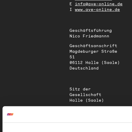
E
info@ave-online.de
I
www.ave-online.de
Geschäftsführung
Nico Friedmannn
Geschäftsanschrift
Magdeburger Straße
51
06112 Halle (Saale)
Deutschland
Sitz der
Gesellschaft
Halle (Saale)
Eingetragen beim
Amtsgericht Stendal
Handelsregister-Nr.
HRB 207670