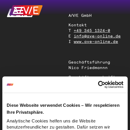
A/V/E GmbH
Kontakt
T
+49 345 1324-0
E
info@ave-online.de
I
www.ave-online.de
Geschäftsführung
Nico Friedmannn
Geschäftsanschrift
Magdeburger Straße
51
06112 Halle (Saale)
Deutschland
Diese Webseite verwendet Cookies – Wir respektieren
Ihre Privatsphäre.
Sitz der
Analytische Cookies helfen uns die Website
Gesellschaft
benutzerfreundlicher zu gestalten. Dafür setzen wir