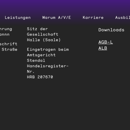
Leistungen
Warum A/‌V/‌E
Karriere
Ausbi
hrung
Sitz der
Downloads
annn
Gesellschaft
Halle (Saale)
AGB-L
schrift
ALB
 Straße
Eingetragen beim
Amtsgericht
Stendal
Handelsregister-
Nr.
HRB 207670