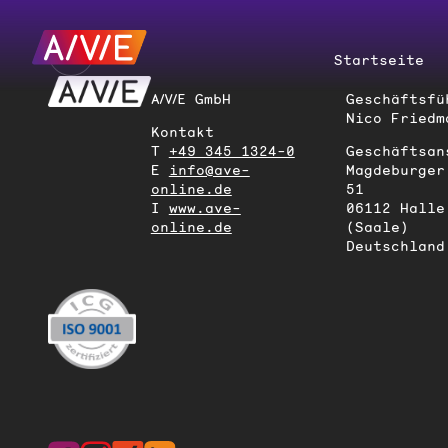
Startseite
A/V/E GmbH
Geschäftsfü
Nico Friedm
Kontakt
T
+49 345 1324-0
Geschäftsan
E
info@ave-
Magdeburger
online.de
51
I
www.ave-
06112 Halle
online.de
(Saale)
Deutschland