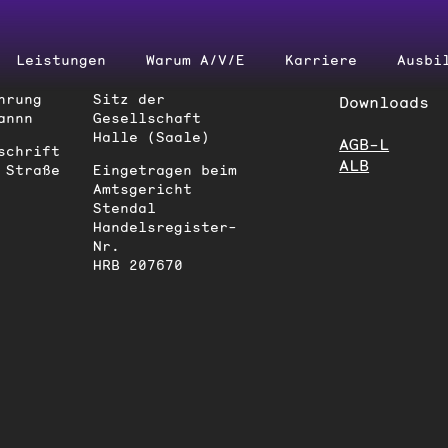
Leistungen
Warum A/‌V/‌E
Karriere
Ausbi
hrung
Sitz der
Downloads
annn
Gesellschaft
Halle (Saale)
AGB-L
schrift
ALB
 Straße
Eingetragen beim
Amtsgericht
Stendal
Handelsregister-
Nr.
HRB 207670