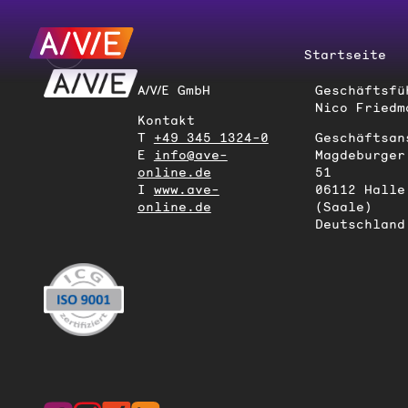
Startseite
A/V/E GmbH
Geschäftsfü
Nico Friedm
Kontakt
T
+49 345 1324-0
Geschäftsan
E
info@ave-
Magdeburger
online.de
51
I
www.ave-
06112 Halle
online.de
(Saale)
Deutschland