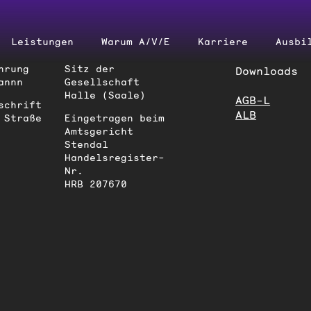
Leistungen
Warum A/‌V/‌E
Karriere
Ausbi
hrung
Sitz der
Downloads
annn
Gesellschaft
Halle (Saale)
AGB-L
schrift
ALB
 Straße
Eingetragen beim
Amtsgericht
Stendal
Handelsregister-
Nr.
HRB 207670