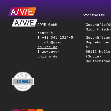
Startseite
A/V/E GmbH
Geschäftsfü
Nico Friedm
Kontakt
T
+49 345 1324-0
Geschäftsan
E
info@ave-
Magdeburger
online.de
51
I
www.ave-
06112 Halle
online.de
(Saale)
Deutschland