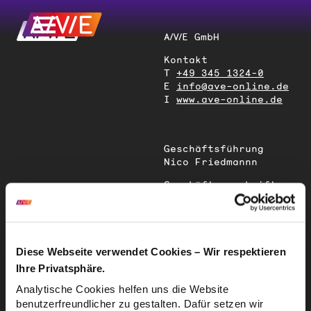
A/V/E GmbH
Kontakt
T
+49 345 1324-0
E
info@ave-online.de
I
www.ave-online.de
Geschäftsführung
Nico Friedmannn
Geschäftsanschrift
Magdeburger Straße
51
06112 Halle (Saale)
Deutschland
Diese Webseite verwendet Cookies – Wir respektieren
Ihre Privatsphäre.
Sitz der
Analytische Cookies helfen uns die Website
Gesellschaft
benutzerfreundlicher zu gestalten. Dafür setzen wir