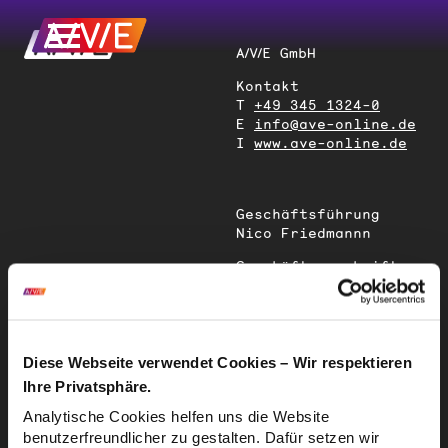
A/V/E GmbH
Kontakt
T
+49 345 1324-0
E
info@ave-online.de
I
www.ave-online.de
Geschäftsführung
Nico Friedmannn
Geschäftsanschrift
Magdeburger Straße
51
06112 Halle (Saale)
Deutschland
Diese Webseite verwendet Cookies – Wir respektieren
Ihre Privatsphäre.
Sitz der
Analytische Cookies helfen uns die Website
Gesellschaft
benutzerfreundlicher zu gestalten. Dafür setzen wir