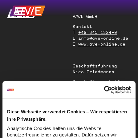
A/V/E GmbH
Kontakt
T
+49 345 1324-0
E
info@ave-online.de
I
www.ave-online.de
Geschäftsführung
Nico Friedmannn
Geschäftsanschrift
Magdeburger Straße
51
06112 Halle (Saale)
Deutschland
Diese Webseite verwendet Cookies – Wir respektieren
Ihre Privatsphäre.
Sitz der
Analytische Cookies helfen uns die Website
Gesellschaft
benutzerfreundlicher zu gestalten. Dafür setzen wir