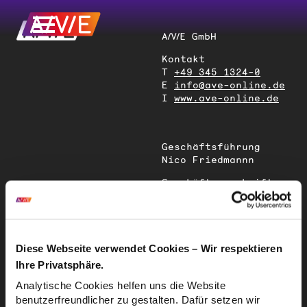
A/V/E GmbH
Kontakt
T
+49 345 1324-0
E
info@ave-online.de
I
www.ave-online.de
Geschäftsführung
Nico Friedmannn
Geschäftsanschrift
Magdeburger Straße
51
06112 Halle (Saale)
Deutschland
Diese Webseite verwendet Cookies – Wir respektieren
Ihre Privatsphäre.
Sitz der
Analytische Cookies helfen uns die Website
Gesellschaft
benutzerfreundlicher zu gestalten. Dafür setzen wir